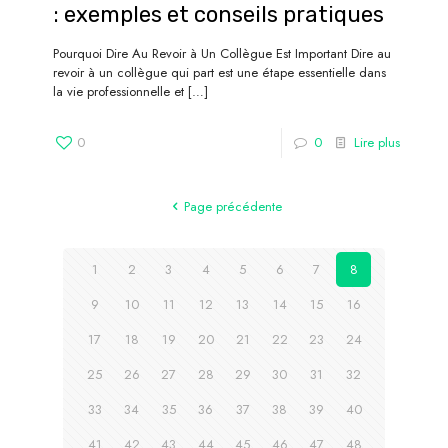
: exemples et conseils pratiques
Pourquoi Dire Au Revoir à Un Collègue Est Important Dire au
revoir à un collègue qui part est une étape essentielle dans
la vie professionnelle et
[…]
0
0
Lire plus
Page précédente
1
2
3
4
5
6
7
8
9
10
11
12
13
14
15
16
17
18
19
20
21
22
23
24
25
26
27
28
29
30
31
32
33
34
35
36
37
38
39
40
41
42
43
44
45
46
47
48