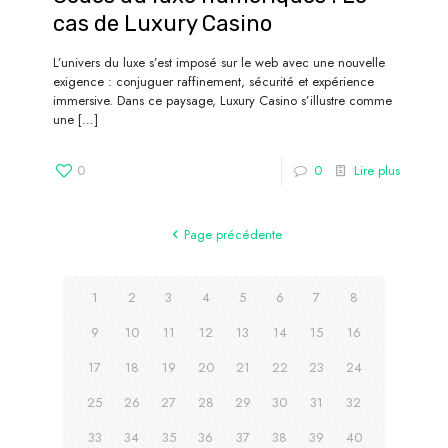
cas de Luxury Casino
L’univers du luxe s’est imposé sur le web avec une nouvelle
exigence : conjuguer raffinement, sécurité et expérience
immersive. Dans ce paysage, Luxury Casino s’illustre comme
une
[…]
0
0
Lire plus
Page précédente
1
2
3
4
5
6
7
8
9
10
11
12
13
14
15
16
17
18
19
20
21
22
23
24
25
26
27
28
29
30
31
32
33
34
35
36
37
38
39
40