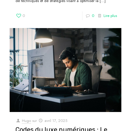
de techniques et de stratégies visant à optimiser la
[…]
0
0
Lire plus
Hugo
sur
avril 17, 2025
Codes du luxe numériques : Le