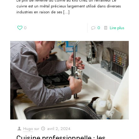
Le prix de revente du cuivre au kilo chez un ferrailleur Le
cuivre est un métal précieux largement utilisé dans diverses
industries en raison de ses
[…]
0
0
Lire plus
Hugo
sur
avril 2, 2024
Cuisine professionnelle : les