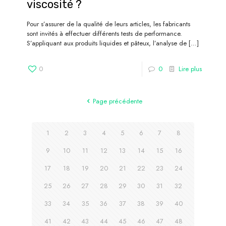
viscosité ?
Pour s’assurer de la qualité de leurs articles, les fabricants
sont invités à effectuer différents tests de performance.
S’appliquant aux produits liquides et pâteux, l’analyse de
[…]
0
0
Lire plus
Page précédente
1
2
3
4
5
6
7
8
9
10
11
12
13
14
15
16
17
18
19
20
21
22
23
24
25
26
27
28
29
30
31
32
33
34
35
36
37
38
39
40
41
42
43
44
45
46
47
48