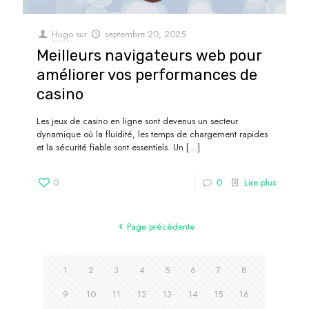
Hugo
sur
septembre 20, 2025
Meilleurs navigateurs web pour
améliorer vos performances de
casino
Les jeux de casino en ligne sont devenus un secteur
dynamique où la fluidité, les temps de chargement rapides
et la sécurité fiable sont essentiels. Un
[…]
0
0
Lire plus
Page précédente
1
2
3
4
5
6
7
8
9
10
11
12
13
14
15
16