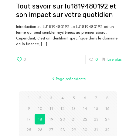
Tout savoir sur lu1819480192 et
son impact sur votre quotidien
Introduction au LU1819480192 Le LU1819480192 est un
terme qui peut sembler mystérieux au premier abord.
Cependant, c’est un identifiant spécifique dans le domaine
de la finance,
[…]
0
0
Lire plus
Page précédente
1
2
3
4
5
6
7
8
9
10
11
12
13
14
15
16
17
18
19
20
21
22
23
24
25
26
27
28
29
30
31
32