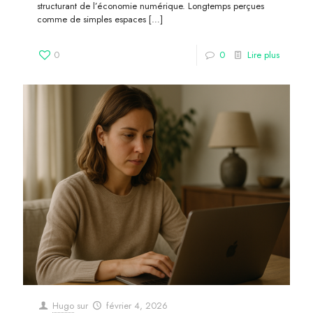
structurant de l’économie numérique. Longtemps perçues
comme de simples espaces
[…]
0
0
Lire plus
Hugo
sur
février 4, 2026