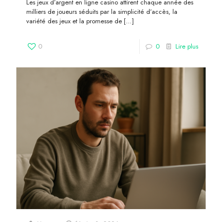
Les jeux d’argent en ligne casino attirent chaque année des
milliers de joueurs séduits par la simplicité d’accès, la
variété des jeux et la promesse de
[…]
0
0
Lire plus