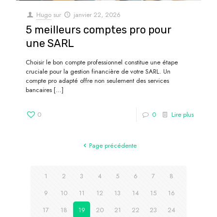
Hugo
sur
janvier 22, 2026
5 meilleurs comptes pro pour
une SARL
Choisir le bon compte professionnel constitue une étape
cruciale pour la gestion financière de votre SARL. Un
compte pro adapté offre non seulement des services
bancaires
[…]
0
0
Lire plus
Page précédente
1
2
3
4
5
6
7
8
9
10
11
12
13
14
15
16
17
18
19
20
21
22
23
24