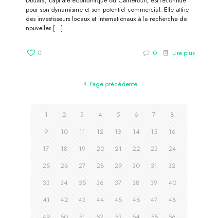
Douala, capitale économique du Cameroun, est reconnue
pour son dynamisme et son potentiel commercial. Elle attire
des investisseurs locaux et internationaux à la recherche de
nouvelles
[…]
0
0
Lire plus
Page précédente
1
2
3
4
5
6
7
8
9
10
11
12
13
14
15
16
17
18
19
20
21
22
23
24
25
26
27
28
29
30
31
32
33
34
35
36
37
38
39
40
41
42
43
44
45
46
47
48
49
50
51
52
53
54
55
56