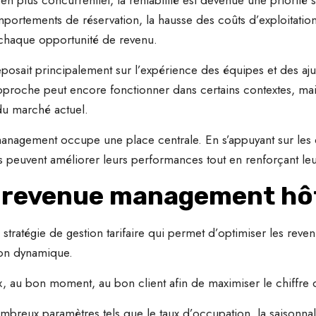
portements de réservation, la hausse des coûts d’exploitation 
r chaque opportunité de revenu.
reposait principalement sur l’expérience des équipes et des aju
approche peut encore fonctionner dans certains contextes, mai
du marché actuel.
anagement occupe une place centrale. En s’appuyant sur les 
ts peuvent améliorer leurs performances tout en renforçant leu
e revenue management hôt
tratégie de gestion tarifaire qui permet d’optimiser les reven
tion dynamique.
x, au bon moment, au bon client afin de maximiser le chiffre d’
eux paramètres tels que le taux d’occupation, la saisonnali