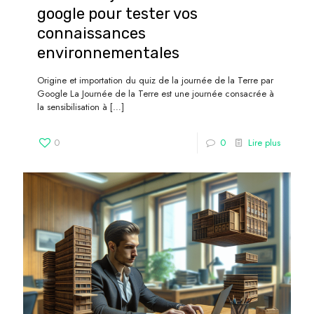
google pour tester vos
connaissances
environnementales
Origine et importation du quiz de la journée de la Terre par
Google La Journée de la Terre est une journée consacrée à
la sensibilisation à
[…]
0
0
Lire plus