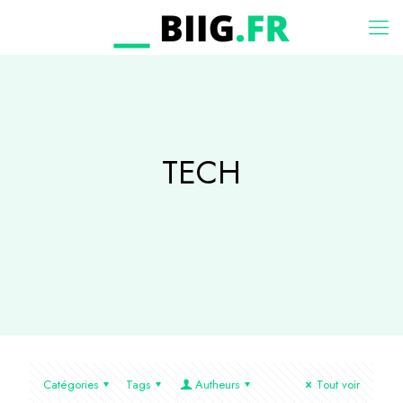
TECH
Catégories
Tags
Autheurs
Tout voir