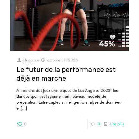
Hugo
sur
octobre 31, 2025
Le futur de la performance est
déjà en marche
À trois ans des Jeux olympiques de Los Angeles 2028, les
startups sportives façonnent un nouveau modèle de
préparation. Entre capteurs intelligents, analyse de données
et
[…]
0
0
Lire plus