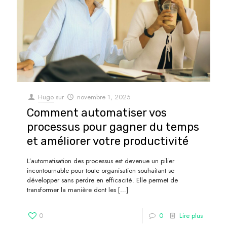
Hugo
sur
novembre 1, 2025
Comment automatiser vos
processus pour gagner du temps
et améliorer votre productivité
L’automatisation des processus est devenue un pilier
incontournable pour toute organisation souhaitant se
développer sans perdre en efficacité. Elle permet de
transformer la manière dont les
[…]
0
0
Lire plus