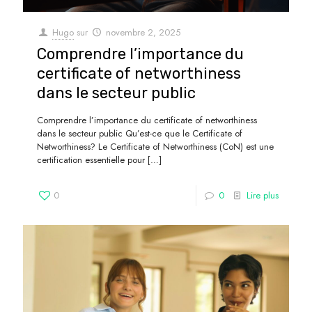
Hugo
sur
novembre 2, 2025
Comprendre l’importance du
certificate of networthiness
dans le secteur public
Comprendre l’importance du certificate of networthiness
dans le secteur public Qu’est-ce que le Certificate of
Networthiness? Le Certificate of Networthiness (CoN) est une
certification essentielle pour
[…]
0
0
Lire plus