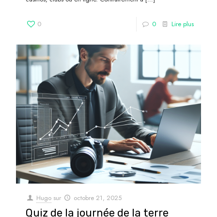
0
0
Lire plus
Hugo
sur
octobre 21, 2025
Quiz de la journée de la terre