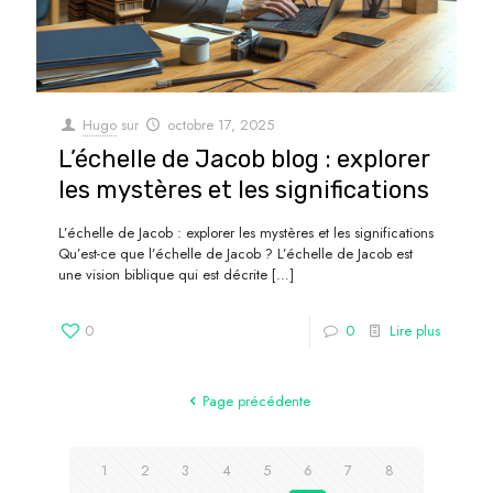
Hugo
sur
octobre 17, 2025
L’échelle de Jacob blog : explorer
les mystères et les significations
L’échelle de Jacob : explorer les mystères et les significations
Qu’est-ce que l’échelle de Jacob ? L’échelle de Jacob est
une vision biblique qui est décrite
[…]
0
0
Lire plus
Page précédente
1
2
3
4
5
6
7
8