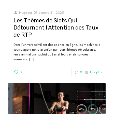
Hugo
sur
octobre 31, 2025
Les Thèmes de Slots Qui
Détournent l’Attention des Taux
de RTP
Dans l’univers scintillant des casinos en ligne, les machines à
sous captent notre attention par leurs thèmes éblouissants,
leurs animations sophistiquées et leurs effets sonores
immersifs.
[…]
0
0
Lire plus