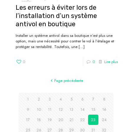
Les erreurs à éviter lors de
l’installation d’un système
antivol en boutique
Installer un système antivol dans sa boutique n’est plus une
option, mais une nécessité pour contrer le vol à l’étalage et
protéger sa rentabilité. Toutefois, une
[…]
0
0
Lire plus
Page précédente
1
2
3
4
5
6
7
8
9
10
11
12
13
14
15
16
17
18
19
20
21
22
23
24
25
26
27
28
29
30
31
32