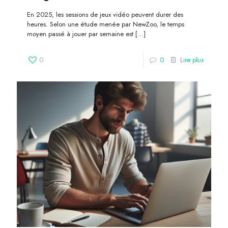
En 2025, les sessions de jeux vidéo peuvent durer des
heures. Selon une étude menée par NewZoo, le temps
moyen passé à jouer par semaine est
[…]
0
0
Lire plus