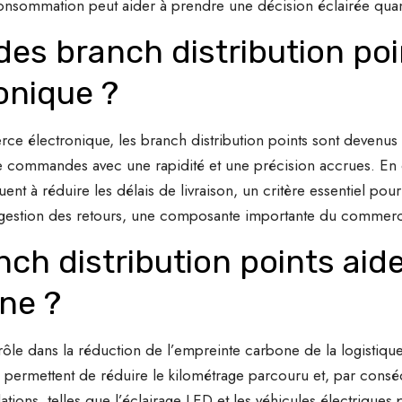
nsommation peut aider à prendre une décision éclairée quan
des branch distribution poi
onique ?
ce électronique, les branch distribution points sont devenus 
de commandes avec une rapidité et une précision accrues. En o
t à réduire les délais de livraison, un critère essentiel pour l
la gestion des retours, une composante importante du comme
h distribution points aiden
ne ?
rôle dans la réduction de l’empreinte carbone de la logistique. 
ls permettent de réduire le kilométrage parcouru et, par consé
ations, telles que l’éclairage LED et les véhicules électriques 