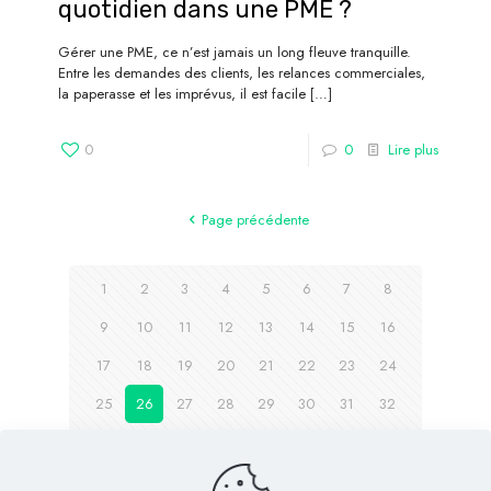
quotidien dans une PME ?
Gérer une PME, ce n’est jamais un long fleuve tranquille.
Entre les demandes des clients, les relances commerciales,
la paperasse et les imprévus, il est facile
[…]
0
0
Lire plus
Page précédente
1
2
3
4
5
6
7
8
9
10
11
12
13
14
15
16
17
18
19
20
21
22
23
24
25
26
27
28
29
30
31
32
33
Page suivante