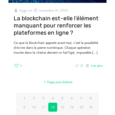
Hugo
sur
novembre 19, 2025
La blockchain est-elle l’élément
manquant pour renforcer les
plateformes en ligne ?
Ce que la blockchain apporte avant tout, c’est la possibilité
d’écrire dans la pierre numérique. Chaque opération
inscrite dans la chaîne devient un fait figé, impossible
[…]
0
0
Lire plus
Page précédente
1
2
3
4
5
6
7
8
9
10
11
12
13
14
15
16