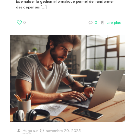
Externaliser la gestion informatique permet de transformer
des dépenses
[…]
0
0
Lire plus
Hugo
sur
novembre 20, 2025