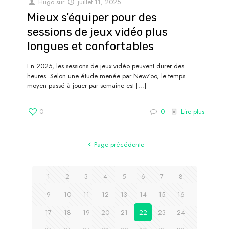
Hugo
sur
juillet 11, 2025
Mieux s’équiper pour des
sessions de jeux vidéo plus
longues et confortables
En 2025, les sessions de jeux vidéo peuvent durer des
heures. Selon une étude menée par NewZoo, le temps
moyen passé à jouer par semaine est
[…]
0
0
Lire plus
Page précédente
1
2
3
4
5
6
7
8
9
10
11
12
13
14
15
16
17
18
19
20
21
22
23
24