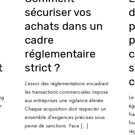
sécuriser vos
d
achats dans un
p
cadre
p
réglementaire
c
t
strict ?
s
L’essor des réglementations encadrant
les transactions commerciales impose
ng
Le
aux entreprises une vigilance élevée.
r
ég
Chaque acquisition doit respecter un
fr
ensemble d’exigences précises sous
fi
peine de sanctions. Face
[…]
ré