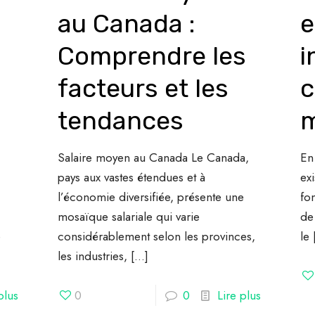
au Canada :
e
Comprendre les
i
facteurs et les
c
tendances
m
Salaire moyen au Canada Le Canada,
En 
pays aux vastes étendues et à
ex
l’économie diversifiée, présente une
fon
mosaïque salariale qui varie
de 
e
considérablement selon les provinces,
le
les industries,
[…]
plus
0
0
Lire plus