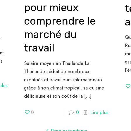
pour mieux
t
comprendre le
a
marché du
,
Qu
travail
Ru
nt
mo
es
es
Salaire moyen en Thaïlande La
l’
Thaïlande séduit de nombreux
expatriés et travailleurs internationaux
plus
grâce à son climat tropical, sa cuisine
délicieuse et son coût de la
[…]
0
0
Lire plus
Page précédente