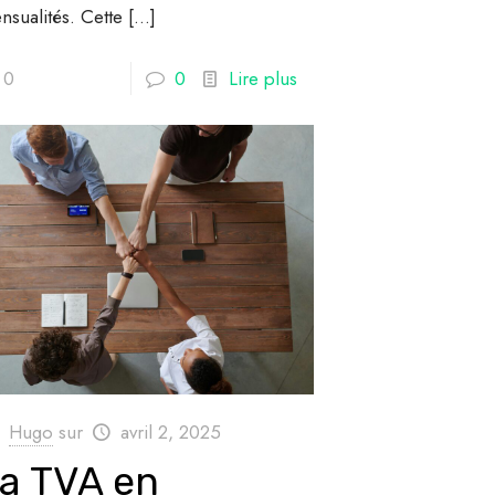
nsualités. Cette
[…]
0
0
Lire plus
Hugo
sur
avril 2, 2025
a TVA en