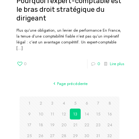
Pourquoi l’expert-comptable est
le bras droit stratégique du
dirigeant
Plus qu’une obligation, un levier de performance En France,
la tenue d’une comptabilité fiable n’est pas qu’un impératif
légal : c’est un avantage compétitif. Un expert-comptable
[…]
0
0
Lire plus
Page précédente
1
2
3
4
5
6
7
8
9
10
11
12
13
14
15
16
17
18
19
20
21
22
23
24
25
26
27
28
29
30
31
32