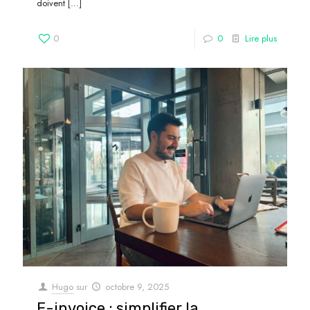
doivent
[…]
0
0
Lire plus
Hugo
sur
octobre 9, 2025
E-invoice : simplifier la