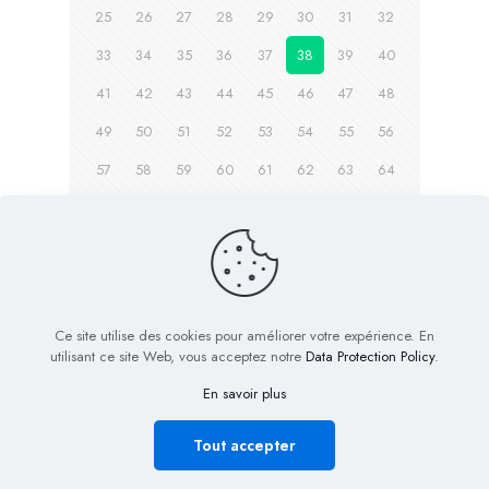
25
26
27
28
29
30
31
32
33
34
35
36
37
38
39
40
41
42
43
44
45
46
47
48
49
50
51
52
53
54
55
56
57
58
59
60
61
62
63
64
65
66
67
68
69
70
Page suivante
Ce site utilise des cookies pour améliorer votre expérience. En
utilisant ce site Web, vous acceptez notre
Data Protection Policy
.
En savoir plus
© 2022 Biig.fr - Tous droits réservés
Plan de Site
Mentions légales
Nous contacter
Tout accepter