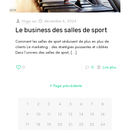
Hugo
sur
décembre 6, 2024
Le business des salles de sport
Comment les salles de sport séduisent de plus en plus de
clients Le marketing : des stratégies puissantes et ciblées
Dans l’univers des salles de sport,
[…]
0
0
Lire plus
Page précédente
1
2
3
4
5
6
7
8
9
10
11
12
13
14
15
16
17
18
19
20
21
22
23
24