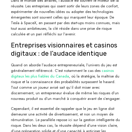
Dans le monde des affaires, l’audace est souvent le moteur de la
réussite. Les entreprises qui osent sortir de leurs zones de confort,
expérimenter de nouvelles idées ou adopter des technologies
émergentes sont souvent celles qui marquent leur époque. De
Tesla à SpaceX, en passant par des start-ups moins connues, mais
tout aussi ambitieuses, la clé réside dans une prise de risque
calculée et un pari réfléchi sur l’avenir.
Entreprises visionnaires et casinos
digitaux : de l’audace identique
Quand on aborde l’audace entrepreneuriale, l’univers du jeu est
généralement référencé. C’est notamment le cas des
casinos
digitaux les plus fiables du Canada
, où la stratégie, la maîtrise du
risque et la connaissance des probabilités surpassent le hasard.
Tout comme un joueur avisé sait qu’il doit miser avec
discernement, un entrepreneur évalue de même les risques d’un
nouveau produit ou d’un marché à conquérir avant de s’engager.
Cependant, il est essentiel de rappeler que le jeu en ligne doit
demeurer une activité de divertissement, et non un moyen de
rémunération. Le parallèle repose ici sur la gestion intelligente du
risque. Dans les deux cas, la réussite dépend d’une vision claire,
d’une préparation solide et d’une capacité à anticiper les