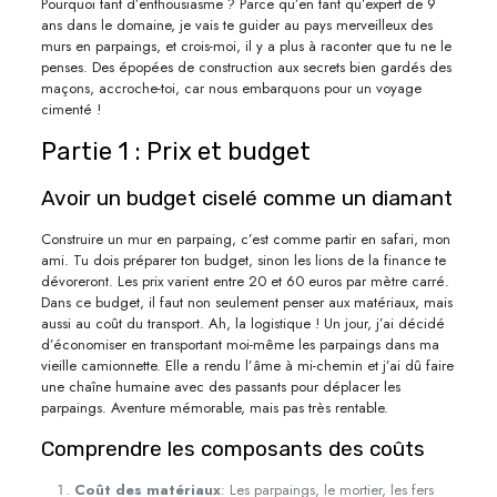
Pourquoi tant d’enthousiasme ? Parce qu’en tant qu’expert de 9
ans dans le domaine, je vais te guider au pays merveilleux des
murs en parpaings, et crois-moi, il y a plus à raconter que tu ne le
penses. Des épopées de construction aux secrets bien gardés des
maçons, accroche-toi, car nous embarquons pour un voyage
cimenté !
Partie 1 : Prix et budget
Avoir un budget ciselé comme un diamant
Construire un mur en parpaing, c’est comme partir en safari, mon
ami. Tu dois préparer ton budget, sinon les lions de la finance te
dévoreront. Les prix varient entre 20 et 60 euros par mètre carré.
Dans ce budget, il faut non seulement penser aux matériaux, mais
aussi au coût du transport. Ah, la logistique ! Un jour, j’ai décidé
d’économiser en transportant moi-même les parpaings dans ma
vieille camionnette. Elle a rendu l’âme à mi-chemin et j’ai dû faire
une chaîne humaine avec des passants pour déplacer les
parpaings. Aventure mémorable, mais pas très rentable.
Comprendre les composants des coûts
Coût des matériaux
: Les parpaings, le mortier, les fers