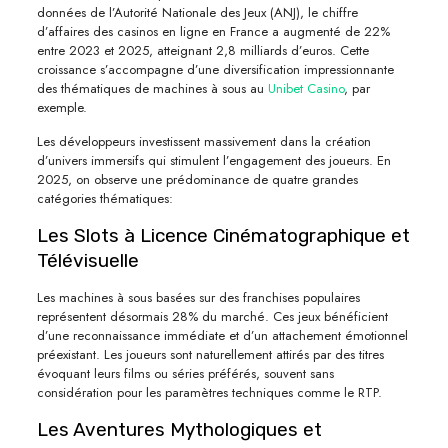
données de l’Autorité Nationale des Jeux (ANJ), le chiffre
d’affaires des casinos en ligne en France a augmenté de 22%
entre 2023 et 2025, atteignant 2,8 milliards d’euros. Cette
croissance s’accompagne d’une diversification impressionnante
des thématiques de machines à sous au
Unibet Casino
, par
exemple.
Les développeurs investissent massivement dans la création
d’univers immersifs qui stimulent l’engagement des joueurs. En
2025, on observe une prédominance de quatre grandes
catégories thématiques:
Les Slots à Licence Cinématographique et
Télévisuelle
Les machines à sous basées sur des franchises populaires
représentent désormais 28% du marché. Ces jeux bénéficient
d’une reconnaissance immédiate et d’un attachement émotionnel
préexistant. Les joueurs sont naturellement attirés par des titres
évoquant leurs films ou séries préférés, souvent sans
considération pour les paramètres techniques comme le RTP.
Les Aventures Mythologiques et