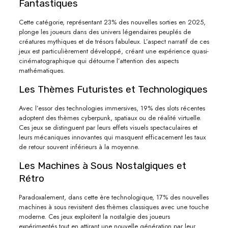
Fantastiques
Cette catégorie, représentant 23% des nouvelles sorties en 2025,
plonge les joueurs dans des univers légendaires peuplés de
créatures mythiques et de trésors fabuleux. L’aspect narratif de ces
jeux est particulièrement développé, créant une expérience quasi-
cinématographique qui détourne l’attention des aspects
mathématiques.
Les Thèmes Futuristes et Technologiques
Avec l’essor des technologies immersives, 19% des slots récentes
adoptent des thèmes cyberpunk, spatiaux ou de réalité virtuelle.
Ces jeux se distinguent par leurs effets visuels spectaculaires et
leurs mécaniques innovantes qui masquent efficacement les taux
de retour souvent inférieurs à la moyenne.
Les Machines à Sous Nostalgiques et
Rétro
Paradoxalement, dans cette ère technologique, 17% des nouvelles
machines à sous revisitent des thèmes classiques avec une touche
moderne. Ces jeux exploitent la nostalgie des joueurs
expérimentés tout en attirant une nouvelle génération par leur