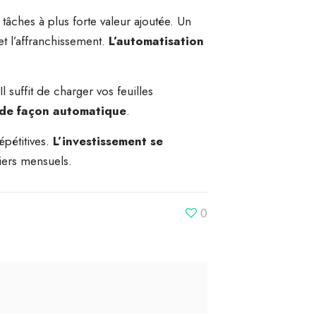
âches à plus forte valeur ajoutée. Un
et l’affranchissement.
L’automatisation
 suffit de charger vos feuilles
e de façon automatique
.
épétitives.
L’investissement se
iers mensuels.
0