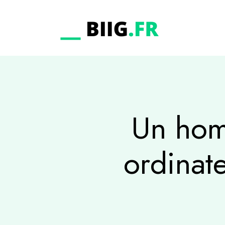
Un hom
ordinat