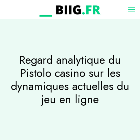
Regard analytique du
Pistolo casino sur les
dynamiques actuelles du
jeu en ligne