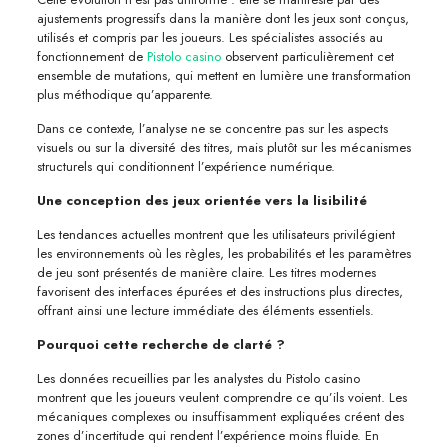
ajustements progressifs dans la manière dont les jeux sont conçus,
utilisés et compris par les joueurs. Les spécialistes associés au
fonctionnement de
Pistolo casino
observent particulièrement cet
ensemble de mutations, qui mettent en lumière une transformation
plus méthodique qu’apparente.
Dans ce contexte, l’analyse ne se concentre pas sur les aspects
visuels ou sur la diversité des titres, mais plutôt sur les mécanismes
structurels qui conditionnent l’expérience numérique.
Une conception des jeux orientée vers la lisibilité
Les tendances actuelles montrent que les utilisateurs privilégient
les environnements où les règles, les probabilités et les paramètres
de jeu sont présentés de manière claire. Les titres modernes
favorisent des interfaces épurées et des instructions plus directes,
offrant ainsi une lecture immédiate des éléments essentiels.
Pourquoi cette recherche de clarté ?
Les données recueillies par les analystes du Pistolo casino
montrent que les joueurs veulent comprendre ce qu’ils voient. Les
mécaniques complexes ou insuffisamment expliquées créent des
zones d’incertitude qui rendent l’expérience moins fluide. En