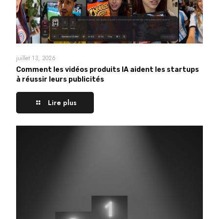
juillet 13, 2026
Comment les vidéos produits IA aident les startups
à réussir leurs publicités
Lire plus