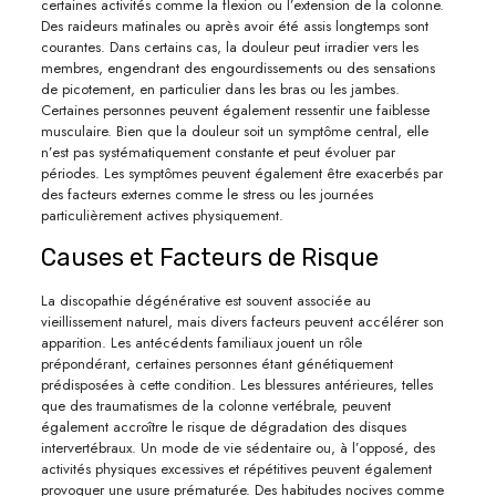
certaines activités comme la flexion ou l’extension de la colonne.
Des raideurs matinales ou après avoir été assis longtemps sont
courantes. Dans certains cas, la douleur peut irradier vers les
membres, engendrant des engourdissements ou des sensations
de picotement, en particulier dans les bras ou les jambes.
Certaines personnes peuvent également ressentir une faiblesse
musculaire. Bien que la douleur soit un symptôme central, elle
n’est pas systématiquement constante et peut évoluer par
périodes. Les symptômes peuvent également être exacerbés par
des facteurs externes comme le stress ou les journées
particulièrement actives physiquement.
Causes et Facteurs de Risque
La discopathie dégénérative est souvent associée au
vieillissement naturel, mais divers facteurs peuvent accélérer son
apparition. Les antécédents familiaux jouent un rôle
prépondérant, certaines personnes étant génétiquement
prédisposées à cette condition. Les blessures antérieures, telles
que des traumatismes de la colonne vertébrale, peuvent
également accroître le risque de dégradation des disques
intervertébraux. Un mode de vie sédentaire ou, à l’opposé, des
activités physiques excessives et répétitives peuvent également
provoquer une usure prématurée. Des habitudes nocives comme