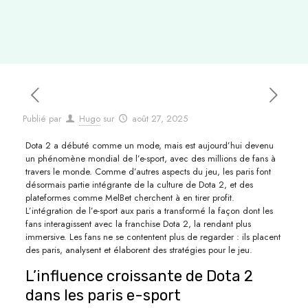
Publié par
Hugo
sur
août 27, 2025
Dota 2 a débuté comme un mode, mais est aujourd’hui devenu
un phénomène mondial de l’e-sport, avec des millions de fans à
travers le monde. Comme d’autres aspects du jeu, les paris font
désormais partie intégrante de la culture de Dota 2, et des
plateformes comme MelBet cherchent à en tirer profit.
L’intégration de l’e-sport aux paris a transformé la façon dont les
fans interagissent avec la franchise Dota 2, la rendant plus
immersive. Les fans ne se contentent plus de regarder : ils placent
des paris, analysent et élaborent des stratégies pour le jeu.
L’influence croissante de Dota 2
dans les paris e-sport