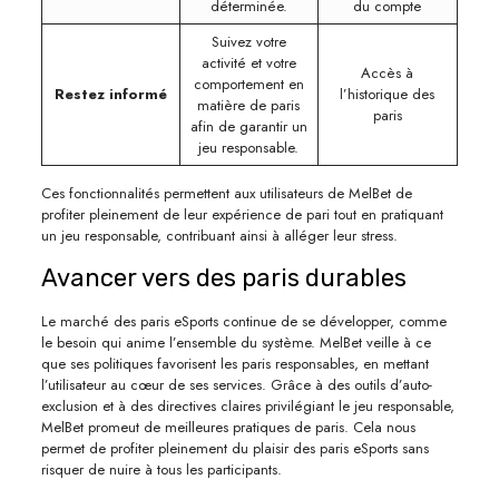
déterminée.
du compte
Suivez votre
activité et votre
Accès à
comportement en
Restez informé
l’historique des
matière de paris
paris
afin de garantir un
jeu responsable.
Ces fonctionnalités permettent aux utilisateurs de MelBet de
profiter pleinement de leur expérience de pari tout en pratiquant
un jeu responsable, contribuant ainsi à alléger leur stress.
Avancer vers des paris durables
Le marché des paris eSports continue de se développer, comme
le besoin qui anime l’ensemble du système. MelBet veille à ce
que ses politiques favorisent les paris responsables, en mettant
l’utilisateur au cœur de ses services. Grâce à des outils d’auto-
exclusion et à des directives claires privilégiant le jeu responsable,
MelBet promeut de meilleures pratiques de paris. Cela nous
permet de profiter pleinement du plaisir des paris eSports sans
risquer de nuire à tous les participants.