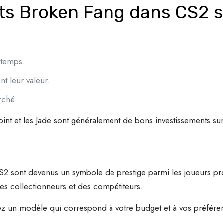
nts Broken Fang dans CS2 s
 temps.
t leur valeur.
rché.
t et les Jade sont généralement de bons investissements sur
2 sont devenus un symbole de prestige parmi les joueurs pro
n des collectionneurs et des compétiteurs.
ez un modèle qui correspond à votre budget et à vos préférenc