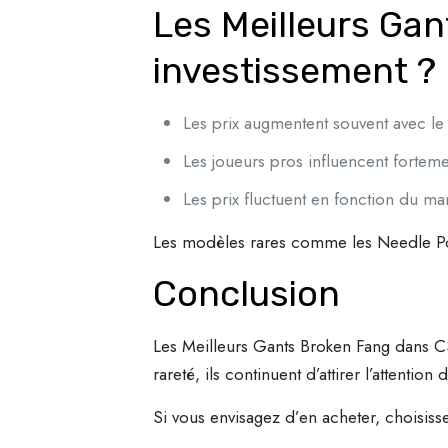
Les Meilleurs Ga
investissement ?
Les prix augmentent souvent avec le
Les joueurs pros influencent fortemen
Les prix fluctuent en fonction du ma
Les modèles rares comme les Needle Poin
Conclusion
Les Meilleurs Gants Broken Fang dans CS
rareté, ils continuent d’attirer l’attentio
Si vous envisagez d’en acheter, choisiss