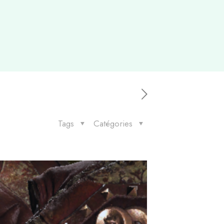
Tags
Catégories