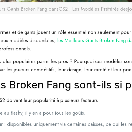
urs Gants Broken Fang dansCS2 : Les Modèles Préférés desJ
armes et de gants jouent un rôle essentiel non seulement pour 
breux modèles disponibles,
les Meilleurs Gants Broken Fang d
rofessionnels.
s plus populaires parmi les pros ? Pourquoi ces modèles sont-i
par les joueurs compétitifs, leur design, leur rareté et leur pri
s Broken Fang sont-ils si p
 doivent leur popularité à plusieurs facteurs :
e au flashy, il y en a pour tous les goûts.
ur : disponibles uniquement via certaines caisses, ce qui les re