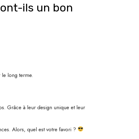
ont-ils un bon
 le long terme.
s. Grâce à leur design unique et leur
es. Alors, quel est votre favori ?