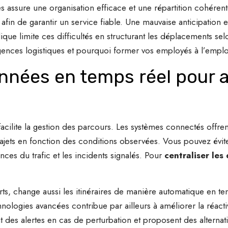
s assure une organisation efficace et une répartition cohéren
afin de garantir un service fiable. Une mauvaise anticipation 
ue limite ces difficultés en structurant les déplacements selo
igences logistiques et pourquoi former vos employés à l’emplo
onnées en temps réel pour a
facilite la gestion des parcours. Les systèmes connectés offrent 
s trajets en fonction des conditions observées. Vous pouvez év
nces du trafic et les incidents signalés. Pour
centraliser les
rts, change aussi les itinéraires de manière automatique en 
chnologies avancées contribue par ailleurs à améliorer la réacti
t des alertes en cas de perturbation et proposent des alterna