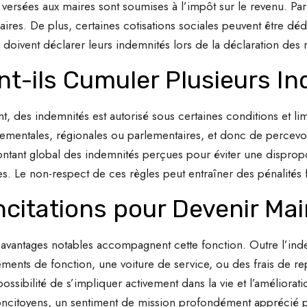
ersées aux maires sont soumises à l’impôt sur le revenu. Parm
alaires. De plus, certaines cotisations sociales peuvent être dé
doivent déclarer leurs indemnités lors de la déclaration des 
t-ils Cumuler Plusieurs In
 des indemnités est autorisé sous certaines conditions et limi
mentales, régionales ou parlementaires, et donc de percevoir
ntant global des indemnités perçues pour éviter une disproport
. Le non-respect de ces règles peut entraîner des pénalités f
ncitations pour Devenir Mai
ns avantages notables accompagnent cette fonction. Outre l’in
ements de fonction, une voiture de service, ou des frais de rep
la possibilité de s’impliquer activement dans la vie et l’amélio
ncitoyens, un sentiment de mission profondément apprécié p