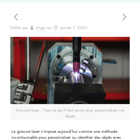
Publié par
Hugo
sur
janvier 7, 2025
Gravure laser : Tout ce qu'il faut savoir pour personnaliser vos
objets
La gravure laser s’impose aujourd’hui comme une méthode
incontournable pour personnaliser ou identifier des objets avec