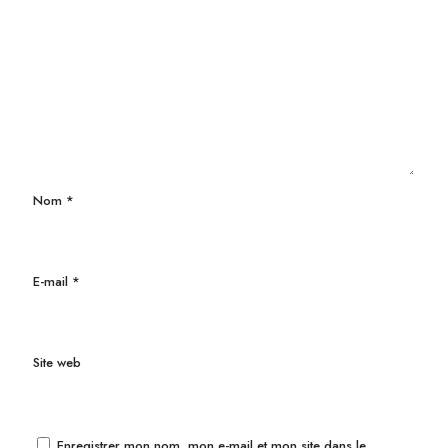
Nom
*
E-mail
*
Site web
Enregistrer mon nom, mon e-mail et mon site dans le