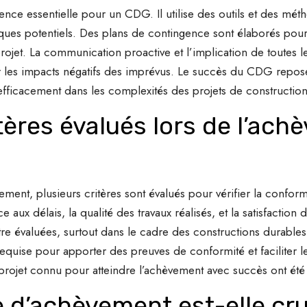
nce essentielle pour un CDG. Il utilise des outils et des mét
risques potentiels. Des plans de contingence sont élaborés pour 
rojet. La communication proactive et l’implication de toutes l
er les impacts négatifs des imprévus. Le succès du CDG repose
 efficacement dans les complexités des projets de construction
itères évalués lors de l’ac
ment, plusieurs critères sont évalués pour vérifier la conformi
 aux délais, la qualité des travaux réalisés, et la satisfaction
e évaluées, surtout dans le cadre des constructions durables
equise pour apporter des preuves de conformité et faciliter le
 projet connu pour atteindre l’achèvement avec succès ont été s
 d’achèvement est-elle cru