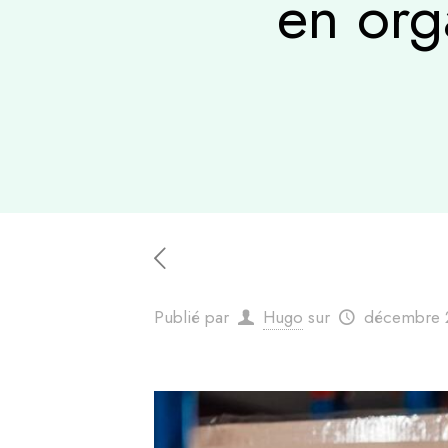
en org
Publié par
Hugo
sur
décembre 